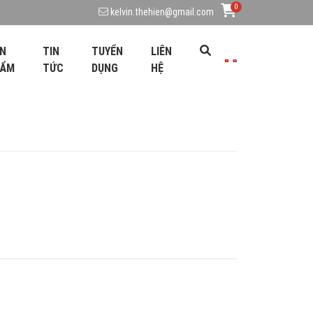
0
kelvin.thehien@gmail.com
N
TIN
TUYỂN
LIÊN
HẨM
TỨC
DỤNG
HỆ