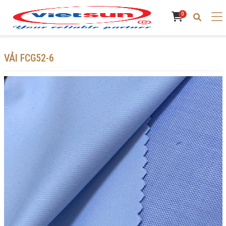
0
VẢI FCG52-6