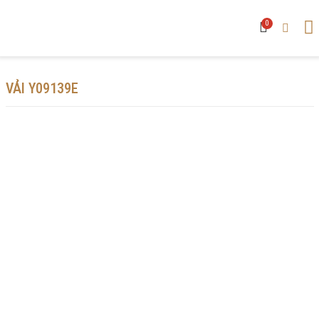
0
VẢI Y09139E