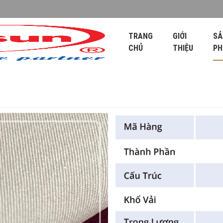
TRANG
GIỚI
SẢ
CHỦ
THIỆU
P