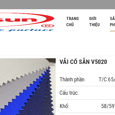
TRANG
GIỚI
SẢ
CHỦ
THIỆU
P
VẢI CÓ SẴN V5020
Thành phần T/C 65
Cấu trúc:
Khổ: 58/59