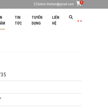
0
kelvin.thehien@gmail.com
N
TIN
TUYỂN
LIÊN
HẨM
TỨC
DỤNG
HỆ
/35
"