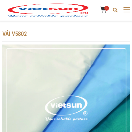
0
VẢI V5802