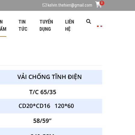
0
kelvin.thehien@gmail.com
N
TIN
TUYỂN
LIÊN
HẨM
TỨC
DỤNG
HỆ