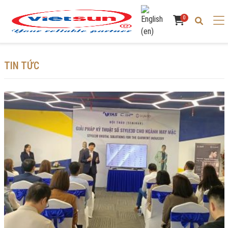
0
TIN TỨC