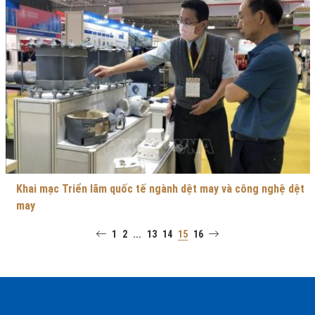
Khai mạc Triển lãm quốc tế ngành dệt may và công nghệ dệt
may
1
2
...
13
14
15
16