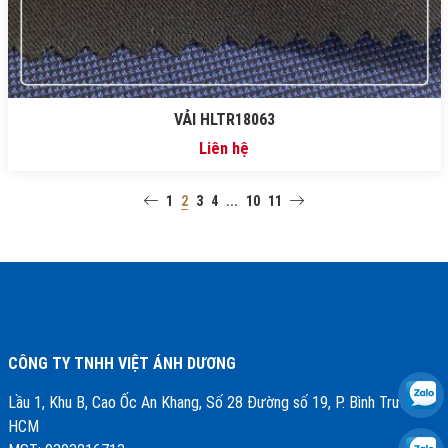
VẢI HLTR18063
Liên hệ
1
2
3
4
...
10
11
CÔNG TY TNHH VIỆT ÁNH DƯƠNG
Lầu 1, Khu B, Cao Ốc An Khang, Số 28 Đường số 19, P. Bình Trưng,Tp.
HCM